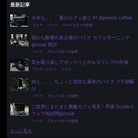
最新記事
今年も。。。夏のカフェ巡り #1 @presto coffee
クルマ
バイク
グルメ＆日々の徒然
朝から酷暑の名古屋のバイク カフェモーニング
@nook 再訪
バイク
グルメ＆日々の徒然
気を取り直してガッツリとボルダリングの午後
アクティビティ
クルマ
何と。。。ちょっと残念な週末のバイク プチ朝駆
け
バイク
グルメ＆日々の徒然
ご近所にまたまた素敵カフェ発見！早速 Ducatiカ
フェで初訪問@nook
バイク
グルメ＆日々の徒然
もっと見る