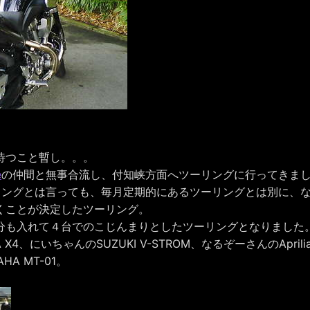
待つこと暫し。。。
e
の仲間と無事合流し、付知峡方面へツーリングに行ってきま
リングとは言っても、毎月定期的にあるツーリングとは別に、
くことが決定したツーリング。
分も入れて４台でのこじんまりとしたツーリングとなりました
X4、にいちゃんのSUZUKI V-STROM、なるぞーさんのAprilia 
A MT-01。