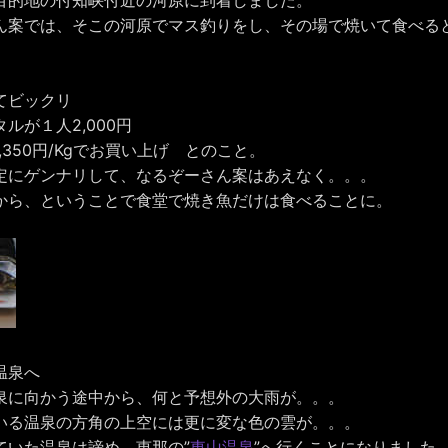
ん案では、そこの河原でマス釣りをし、その場で焼いて食べる
てビックリ
ルが１人2,000円
,350円/Kgでお買い上げ とのこと。
定にゲンナリして、なるぞーさん案はあえなく。。。
から、ということで食堂で焼き魚だけは食べることに。
温泉へ
泉に向かう途中から、何と予想外の大雨が。。。
いる温泉の方角の上空には更に変な色の雲が。。。
ていた温泉は諦め、恵那の”
東山温泉
”へ行くことになりました