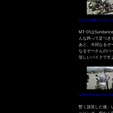
なにげに天を仰いでいるにい
MT-01はSun
んな跨って足つき
あと、今回なるぞ
なるぞーさんのバイク
珍しいバイクです
なるぞーさんと超レアバイクのS
暫く談笑した後、
ーリング。程なく