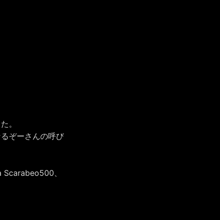
した。
なるぞーさんの呼び
。
Scarabeo500、