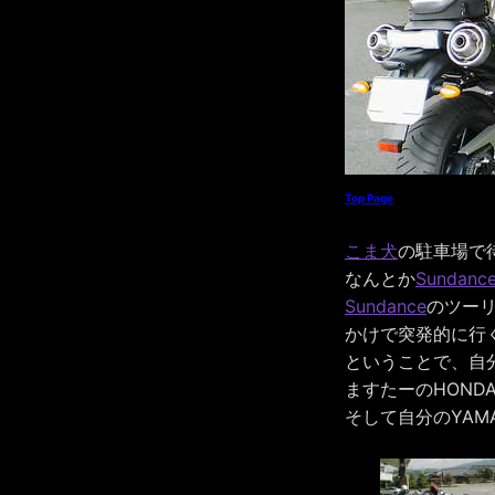
Top Page
こま犬
の駐車場で
なんとか
Sundanc
Sundance
のツー
かけで突発的に行
ということで、自
ますたーのHONDA 
そして自分のYAMAH