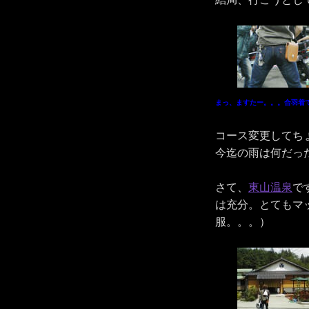
まっ、ますたー。。。合羽着
コース変更してち
今迄の雨は何だっ
さて、
東山温泉
で
は充分。とてもマ
服。。。）