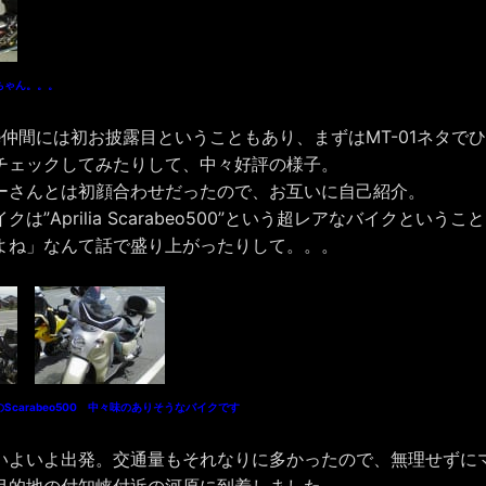
ちゃん。。。
dance仲間には初お披露目ということもあり、まずはMT-01ネタ
チェックしてみたりして、中々好評の様子。
ーさんとは初顔合わせだったので、お互いに自己紹介。
は”Aprilia Scarabeo500”という超レアなバイクという
よね」なんて話で盛り上がったりして。。。
carabeo500 中々味のありそうなバイクです
いよいよ出発。交通量もそれなりに多かったので、無理せずに
目的地の付知峡付近の河原に到着しました。