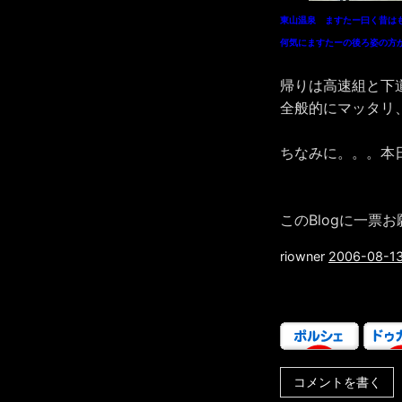
東山温泉 ますたー曰く昔は
何気にますたーの後ろ姿の方
帰りは高速組と下
全般的にマッタリ
ちなみに。。。本日の
このBlogに一票
riowner
2006-08-13
コメントを書く