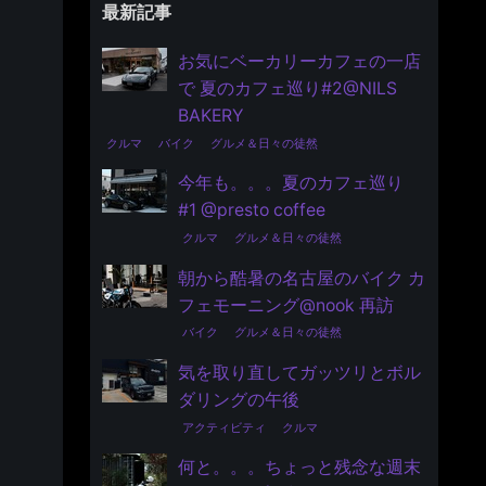
最新記事
お気にベーカリーカフェの一店
で 夏のカフェ巡り#2@NILS
BAKERY
クルマ
バイク
グルメ＆日々の徒然
今年も。。。夏のカフェ巡り
#1 @presto coffee
クルマ
グルメ＆日々の徒然
朝から酷暑の名古屋のバイク カ
フェモーニング@nook 再訪
バイク
グルメ＆日々の徒然
気を取り直してガッツリとボル
ダリングの午後
アクティビティ
クルマ
何と。。。ちょっと残念な週末